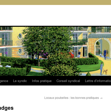
rgence
Le syndic
Infos pratique
Conseil syndical
Lettre d’informati
Locaux poubelles : les bonnes pratiques
→
badges