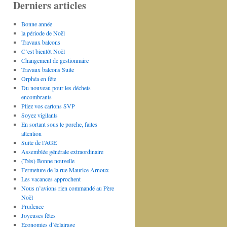
Derniers articles
Bonne année
la période de Noël
Travaux balcons
C’est bientôt Noël
Changement de gestionnaire
Travaux balcons Suite
Orphéa en fête
Du nouveau pour les déchets
encombrants
Pliez vos cartons SVP
Soyez vigilants
En sortant sous le porche, faites
attention
Suite de l’AGE
Assemblée générale extraordinaire
(Très) Bonne nouvelle
Fermeture de la rue Maurice Arnoux
Les vacances approchent
Nous n’avions rien commandé au Père
Noël
Prudence
Joyeuses fêtes
Economies d’éclairage